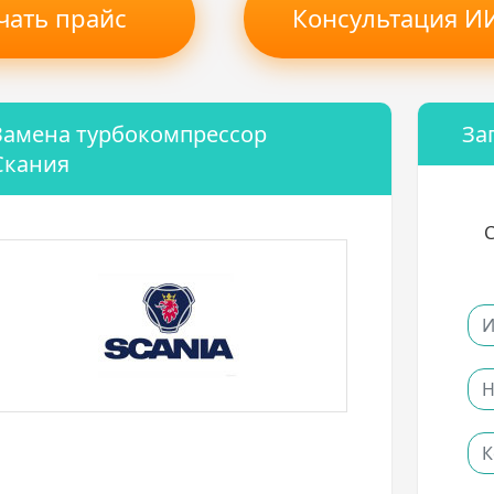
чать прайс
Консультация ИИ
Замена турбокомпрессор
За
Скания
С