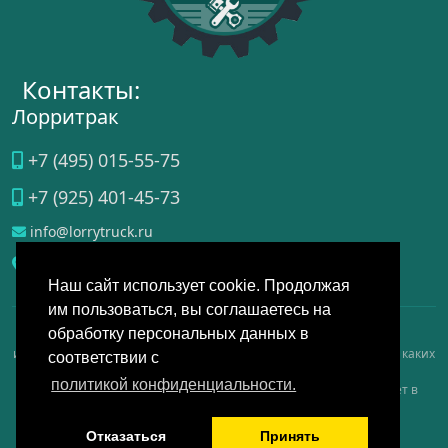
Контакты:
Лорритрак
+7 (495) 015-55-75
+7 (925) 401-45-73
info@lorrytruck.ru
Домодедово
, ул.
Станционная, д. 3А, стр. 4
Наш сайт использует cookie. Продолжая
им пользоваться, вы соглашаетесь на
обработку персональных данных в
Данный интернет-сайт носит исключительно справочно-
информационный, аналитический, обзорный характер и ни при каких
соответствии с
условиях не является публичной офертой, определяемой
политикой конфиденциальности.
положениями Статьи 437 Гражданского кодекса РФ, и не имеет в
качестве основной цели продвижение услуг на рынке.
Политика конфиденциальности
Отказаться
Принять