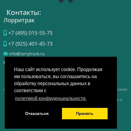
Контакты:
Лорритрак
+7 (495) 015-55-75
+7 (925) 401-45-73
info@lorrytruck.ru
Домодедово
, ул.
Станционная, д. 3А, стр. 4
Наш сайт использует cookie. Продолжая
им пользоваться, вы соглашаетесь на
обработку персональных данных в
Данный интернет-сайт носит исключительно справочно-
информационный, аналитический, обзорный характер и ни при каких
соответствии с
условиях не является публичной офертой, определяемой
политикой конфиденциальности.
положениями Статьи 437 Гражданского кодекса РФ, и не имеет в
качестве основной цели продвижение услуг на рынке.
Политика конфиденциальности
Отказаться
Принять