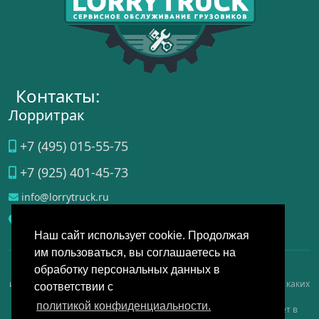
Контакты:
Лорритрак
+7 (495) 015-55-75
+7 (925) 401-45-73
info@lorrytruck.ru
Домодедово
, ул.
Станционная, д. 3А, стр. 4
Наш сайт использует cookie. Продолжая
им пользоваться, вы соглашаетесь на
обработку персональных данных в
Данный интернет-сайт носит исключительно справочно-
информационный, аналитический, обзорный характер и ни при каких
соответствии с
условиях не является публичной офертой, определяемой
политикой конфиденциальности.
положениями Статьи 437 Гражданского кодекса РФ, и не имеет в