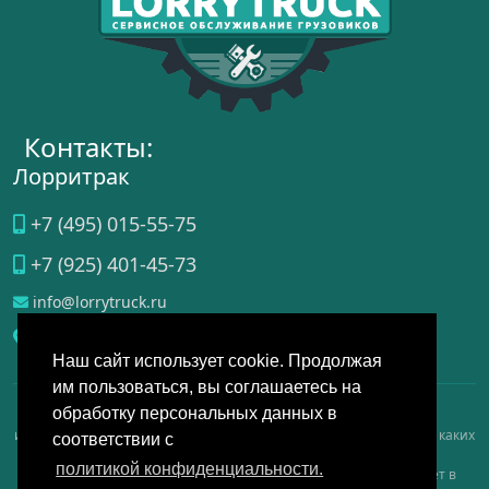
Контакты:
Лорритрак
+7 (495) 015-55-75
+7 (925) 401-45-73
info@lorrytruck.ru
Домодедово
, ул.
Станционная, д. 3А, стр. 4
Наш сайт использует cookie. Продолжая
им пользоваться, вы соглашаетесь на
обработку персональных данных в
Данный интернет-сайт носит исключительно справочно-
информационный, аналитический, обзорный характер и ни при каких
соответствии с
условиях не является публичной офертой, определяемой
политикой конфиденциальности.
положениями Статьи 437 Гражданского кодекса РФ, и не имеет в