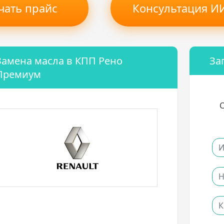
чать прайс
Консультация ИИ
Замена масла в КПП Рено
За
Премиум
С