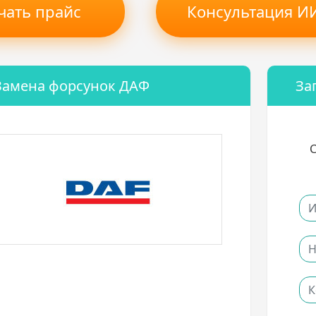
чать прайс
Консультация ИИ
Замена форсунок ДАФ
За
С