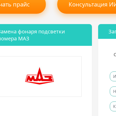
чать прайс
Консультация ИИ
Замена фонаря подсветки
За
номера МАЗ
С