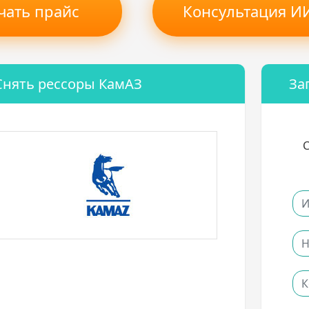
чать прайс
Консультация ИИ
Снять рессоры КамАЗ
За
С