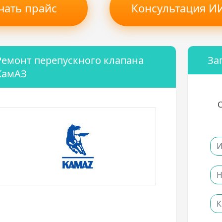
чать прайс
Консультация ИИ
Ремонт перепускного клапана
За
КамАЗ
С