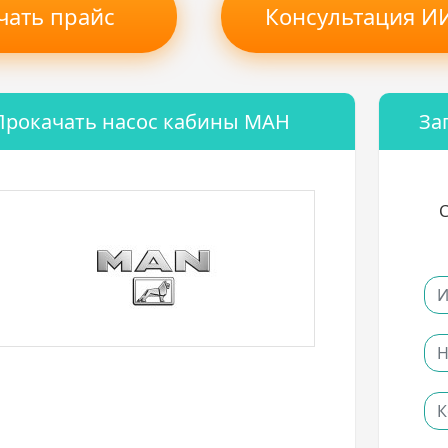
чать прайс
Консультация ИИ
Прокачать насос кабины МАН
За
С