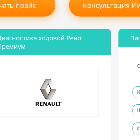
чать прайс
Консультация ИИ
Диагностика ходовой Рено
За
Премиум
С