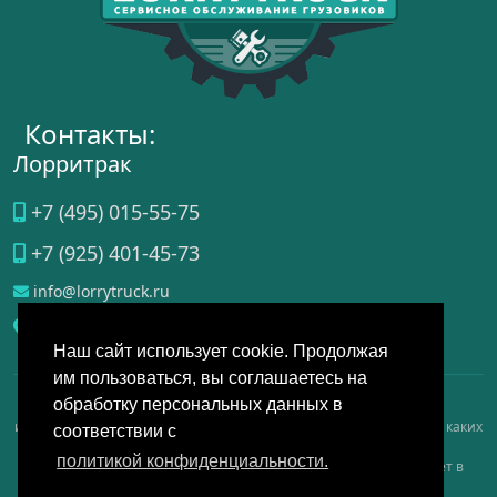
Контакты:
Лорритрак
+7 (495) 015-55-75
+7 (925) 401-45-73
info@lorrytruck.ru
Домодедово
, ул.
Станционная, д. 3a
Наш сайт использует cookie. Продолжая
им пользоваться, вы соглашаетесь на
обработку персональных данных в
Данный интернет-сайт носит исключительно справочно-
информационный, аналитический, обзорный характер и ни при каких
соответствии с
условиях не является публичной офертой, определяемой
политикой конфиденциальности.
положениями Статьи 437 Гражданского кодекса РФ, и не имеет в
качестве основной цели продвижение услуг на рынке.