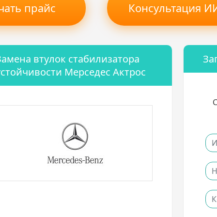
чать прайс
Консультация ИИ
Замена втулок стабилизатора
За
устойчивости Мерседес Актрос
С