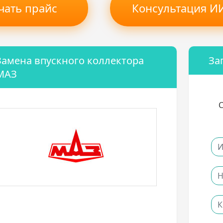
чать прайс
Консультация ИИ
Замена впускного коллектора
За
МАЗ
С