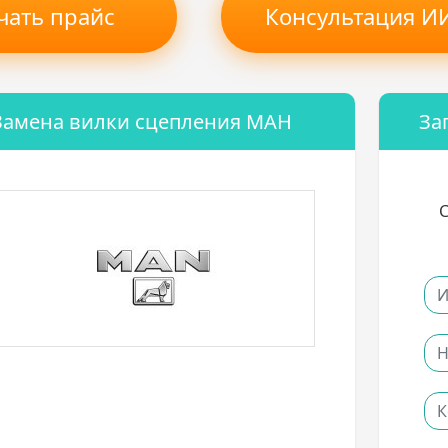
чать прайс
Консультация ИИ
Замена вилки сцепления МАН
За
С