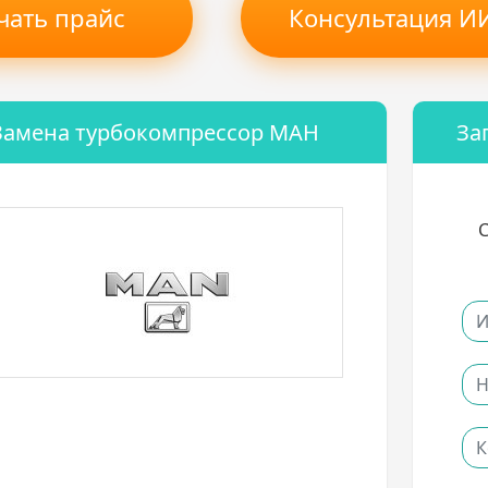
чать прайс
Консультация ИИ
Замена турбокомпрессор МАН
За
С