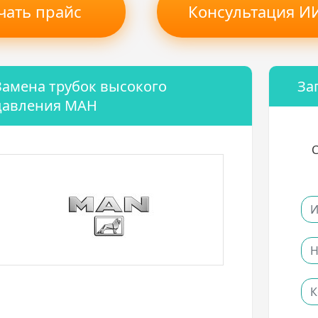
чать прайс
Консультация ИИ
Замена трубок высокого
За
давления МАН
С