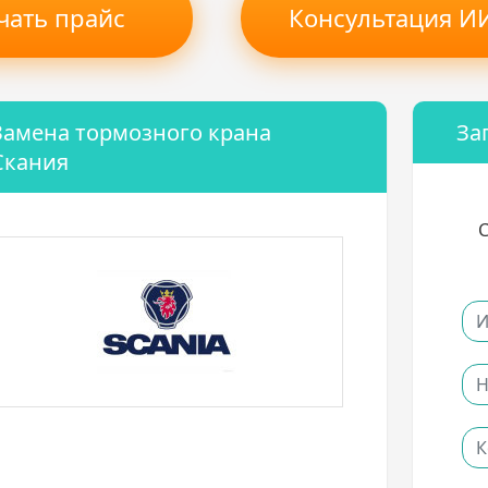
чать прайс
Консультация ИИ
Замена тормозного крана
За
Скания
С