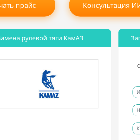
чать прайс
Консультация ИИ
Замена рулевой тяги КамАЗ
За
С