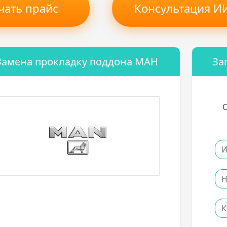
чать прайс
Консультация ИИ
Замена прокладку поддона МАН
За
С