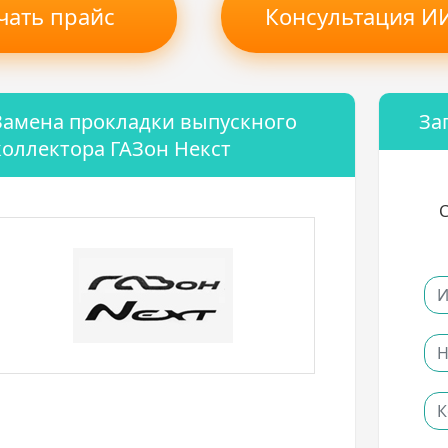
чать прайс
Консультация ИИ
Замена прокладки выпускного
За
коллектора ГАЗон Некст
С