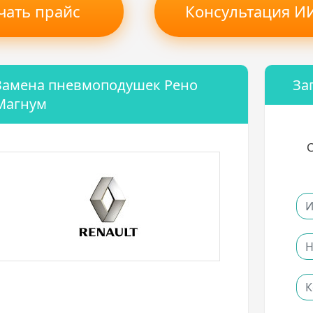
чать прайс
Консультация ИИ
Замена пневмоподушек Рено
За
Магнум
С