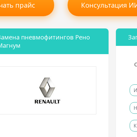
чать прайс
Консультация ИИ
Замена пневмофитингов Рено
За
Магнум
С