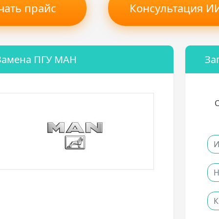
чать прайс
Консультация ИИ
Замена ПГУ МАН
За
С