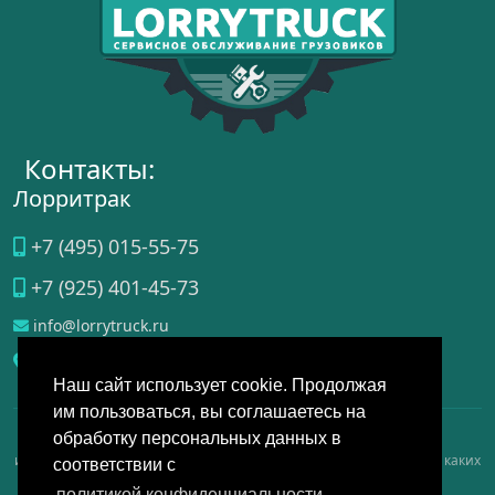
Контакты:
Лорритрак
+7 (495) 015-55-75
+7 (925) 401-45-73
info@lorrytruck.ru
Домодедово
, ул.
Станционная, д. 3a
Наш сайт использует cookie. Продолжая
им пользоваться, вы соглашаетесь на
обработку персональных данных в
Данный интернет-сайт носит исключительно справочно-
информационный, аналитический, обзорный характер и ни при каких
соответствии с
условиях не является публичной офертой, определяемой
политикой конфиденциальности.