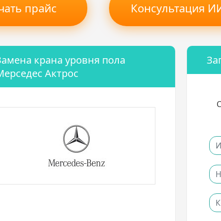
чать прайс
Консультация ИИ
Замена крана уровня пола
За
Мерседес Актрос
С