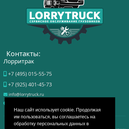
Контакты:
Лорритрак
+7 (495) 015-55-75
+7 (925) 401-45-73
info@lorrytruck.ru
Домодедово
, ул.
Станционная, д. 3А, стр. 4
Наш сайт использует cookie. Продолжая
им пользоваться, вы соглашаетесь на
обработку персональных данных в
Данный интернет-сайт носит исключительно справочно-