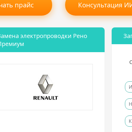
чать прайс
Консультация ИИ
Замена электропроводки Рено
За
Премиум
С