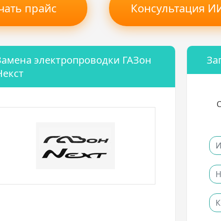
чать прайс
Консультация ИИ
Замена электропроводки ГАЗон
За
Некст
С