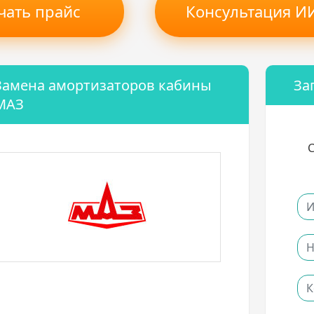
чать прайс
Консультация ИИ
Замена амортизаторов кабины
За
МАЗ
С