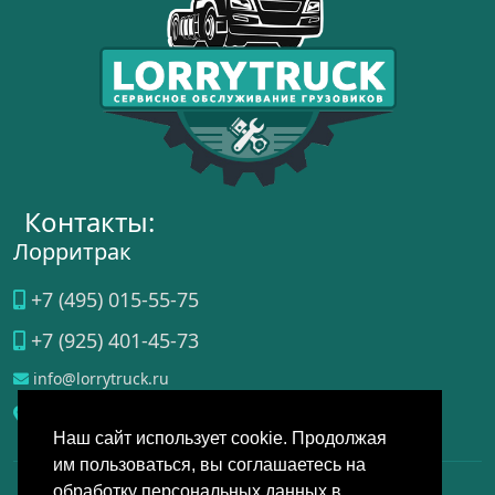
Контакты:
Лорритрак
+7 (495) 015-55-75
+7 (925) 401-45-73
info@lorrytruck.ru
Домодедово
, ул.
Станционная, д. 3a
Наш сайт использует cookie. Продолжая
им пользоваться, вы соглашаетесь на
обработку персональных данных в
Данный интернет-сайт носит исключительно справочно-