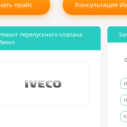
чать прайс
Консультация ИИ
Ремонт перепускного клапана
За
Ивеко
С