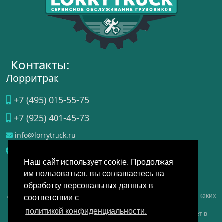
Контакты:
Лорритрак
+7 (495) 015-55-75
+7 (925) 401-45-73
info@lorrytruck.ru
Домодедово
, ул.
Станционная, д. 3А, стр. 4
Наш сайт использует cookie. Продолжая
им пользоваться, вы соглашаетесь на
обработку персональных данных в
Данный интернет-сайт носит исключительно справочно-
информационный, аналитический, обзорный характер и ни при каких
соответствии с
условиях не является публичной офертой, определяемой
политикой конфиденциальности.
положениями Статьи 437 Гражданского кодекса РФ, и не имеет в