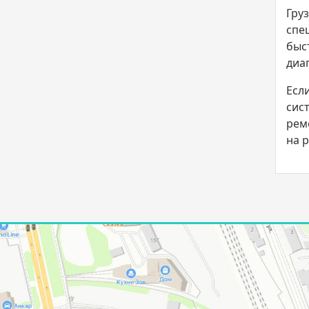
Гру
спе
быс
диа
Есл
сис
рем
на 