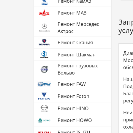
Ремонт КамАЗ
Ремонт МАЗ
Зап
Ремонт Мерседес
услу
Актрос
Ремонт Скания
Диа
Ремонт Шакман
Мос
Ремонт грузовых
обс
Вольво
Наш
Ремонт FAW
Под
Бла
Ремонт Foton
рег
Ремонт HINO
Неи
при
Ремонт HOWO
охл
Ремонт ISUZU