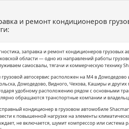
равка и ремонт кондиционеров грузо
ги:
гностика, заправка и ремонт кондиционеров грузовых 
ковской области — одно из направлений работы грузов
луживаем самосвалы, тягачи и коммерческую технику S
 грузовой автосервис расположен на М4 в Домодедово и
ольска, Домодедово, Видного, Чехова, Каширы и других
годаря удобному расположению рядом с основными тра
улярно обращаются транспортные компании и владельцы
справный кондиционер в грузовом автомобиле Shacman
вести к повышенной нагрузке на элементы климатическ
аждает, не включается, шумит компрессор или система 