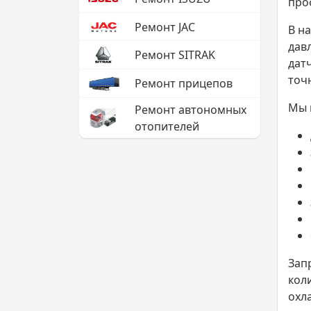
про
Ремонт JAC
В н
дав
Ремонт SITRAK
дат
точ
Ремонт прицепов
Мы 
Ремонт автономных
отопителей
Зап
кол
охл