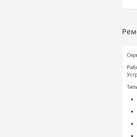
Рем
Сер
Рабо
Уст
Тип