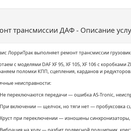
онт трансмиссии ДАФ - Описание услу
вис ЛорриТрак выполняет ремонт трансмиссии грузовико
таем с моделями DAF XF 95, XF 105, XF 106 с коробками ZF
раняем поломки КПП, сцепления, карданов и редукторов
ичные неисправности:
Не переключаются передачи — ошибка AS-Tronic, неисп
При включении — щелчок, но тяги нет — пробуксовка с
Хруст при переключении — изношены синхронизаторы, 
Вибрация на ходу — разбит подвесной подшипник, крес