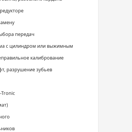
 редукторе
замену
ыбора передач
ема с цилиндром или выжимным
неправильное калибрование
т, разрушение зубьев
Tronic
мат)
ного
ьников