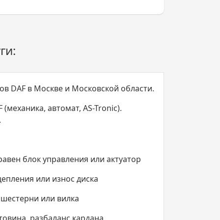
ги:
в DAF в Москве и Московской области.
 (механика, автомат, AS-Tronic).
.
равен блок управления или актуатор
цепления или износ диска
шестерни или вилка
товина, разбаланс кардана