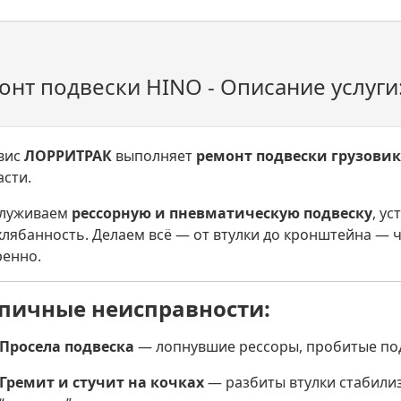
онт подвески HINO - Описание услуги
вис
ЛОРРИТРАК
выполняет
ремонт подвески грузовик
асти.
луживаем
рессорную и пневматическую подвеску
, у
хлябанность. Делаем всё — от втулки до кронштейна — 
ренно.
пичные неисправности:
Просела подвеска
— лопнувшие рессоры, пробитые по
Гремит и стучит на кочках
— разбиты втулки стабилиз