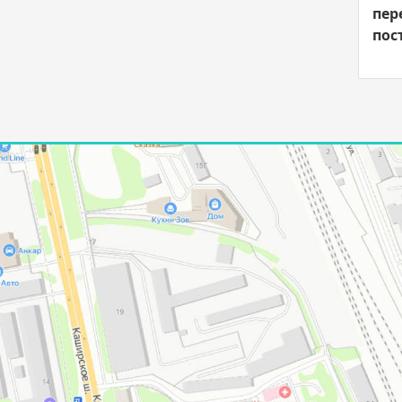
пер
пос