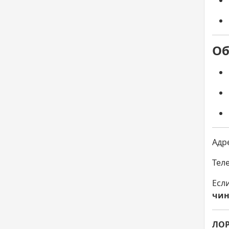
Об
Адр
Теле
Есл
чин
ЛОР