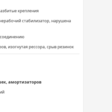
разбитые крепления
нерабочий стабилизатор, нарушена
 соединению
ов, изогнутая рессора, срыв резинок
ушек, амортизаторов
ний