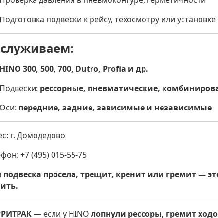
Проверка давления в пневмоконтуре, герметичности
Подготовка подвески к рейсу, техосмотру или установке
служиваем:
HINO 300, 500, 700, Dutro, Profia и др.
Подвески:
рессорные, пневматические, комбиниров
Оси:
передние, задние, зависимые и независимые
ес: г. Домодедово
фон: +7 (495) 015-55-75
и
подвеска просела, трещит, кренит или гремит — эт
ить.
РИТРАК
— если у HINO
лопнули рессоры, гремит ходо