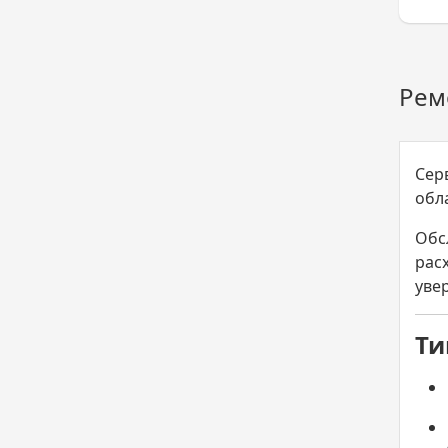
Рем
Сер
обл
Обс
рас
уве
Ти